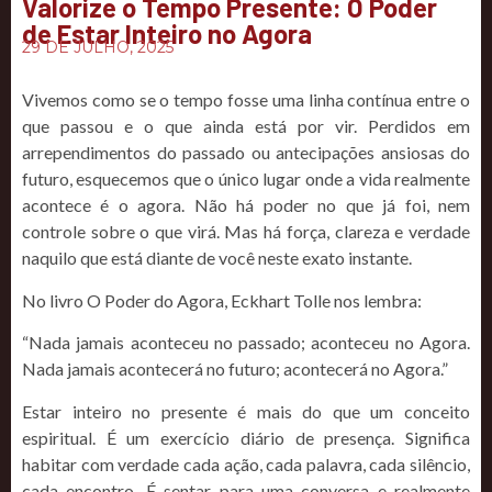
Valorize o Tempo Presente: O Poder
de Estar Inteiro no Agora
29 DE JULHO, 2025
Vivemos como se o tempo fosse uma linha contínua entre o
que passou e o que ainda está por vir. Perdidos em
arrependimentos do passado ou antecipações ansiosas do
futuro, esquecemos que o único lugar onde a vida realmente
acontece é o agora. Não há poder no que já foi, nem
controle sobre o que virá. Mas há força, clareza e verdade
naquilo que está diante de você neste exato instante.
No livro O Poder do Agora, Eckhart Tolle nos lembra:
“Nada jamais aconteceu no passado; aconteceu no Agora.
Nada jamais acontecerá no futuro; acontecerá no Agora.”
Estar inteiro no presente é mais do que um conceito
espiritual. É um exercício diário de presença. Significa
habitar com verdade cada ação, cada palavra, cada silêncio,
cada encontro. É sentar para uma conversa e realmente