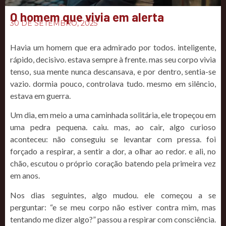
O homem que vivia em alerta
30 DE SETEMBRO, 2025
Havia um homem que era admirado por todos. inteligente,
rápido, decisivo. estava sempre à frente. mas seu corpo vivia
tenso, sua mente nunca descansava, e por dentro, sentia-se
vazio. dormia pouco, controlava tudo. mesmo em silêncio,
estava em guerra.
Um dia, em meio a uma caminhada solitária, ele tropeçou em
uma pedra pequena. caiu. mas, ao cair, algo curioso
aconteceu: não conseguiu se levantar com pressa. foi
forçado a respirar, a sentir a dor, a olhar ao redor. e ali, no
chão, escutou o próprio coração batendo pela primeira vez
em anos.
Nos dias seguintes, algo mudou. ele começou a se
perguntar: “e se meu corpo não estiver contra mim, mas
tentando me dizer algo?” passou a respirar com consciência.