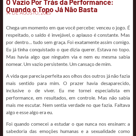
O Vazio Por Trás da Performance:
Quando o Topo Já Não Basta
14 DE AGOSTO, 2025
Chega um momento em que você percebe: venceu o jogo. É
respeitado, o saldo é invejável, o aplauso é constante. Mas
por dentro… tudo sem graça. Foi exatamente assim comigo.
Eu já tinha conquistado o que dizia querer. Estava no topo.
Mas havia algo que ninguém via e nem eu mesma sabia
nomear. Um vazio persistente. Um cansaço de mim.
A vida que parecia perfeita aos olhos dos outros já não fazia
mais sentido para mim. O prazer havia desaparecido,
inclusive o de viver. Eu me tornei especialista em
performance, em resultados, em controle. Mas não sabia
mais me escutar. Nem sentia verdade no que fazia. Faltava
algo e esse algo era eu.
Foi quando comecei a estudar o que nunca nos ensinam: a
sabedoria das emoções humanas e a sexualidade como