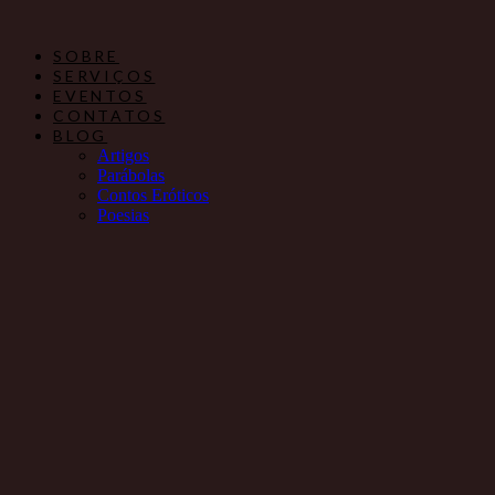
Ir
para
SOBRE
o
SERVIÇOS
conteúdo
EVENTOS
CONTATOS
BLOG
Artigos
Parábolas
Contos Eróticos
Poesias