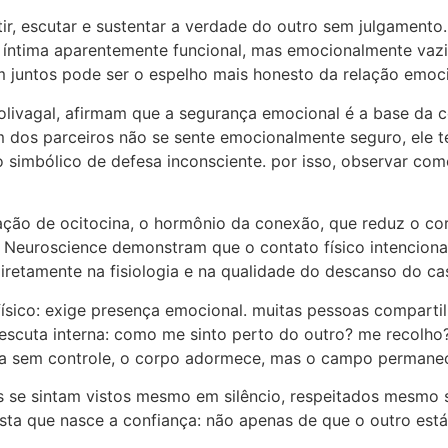
ir, escutar e sustentar a verdade do outro sem julgamento
íntima aparentemente funcional, mas emocionalmente vazia
 juntos pode ser o espelho mais honesto da relação emoc
olivagal, afirmam que a segurança emocional é a base da c
os parceiros não se sente emocionalmente seguro, ele te
ço simbólico de defesa inconsciente. por isso, observar c
ração de ocitocina, o hormônio da conexão, que reduz o co
f Neuroscience demonstram que o contato físico intenciona
iretamente na fisiologia e na qualidade do descanso do cas
físico: exige presença emocional. muitas pessoas compart
a escuta interna: como me sinto perto do outro? me recol
ega sem controle, o corpo adormece, mas o campo permane
s se sintam vistos mesmo em silêncio, respeitados mesmo s
ta que nasce a confiança: não apenas de que o outro está