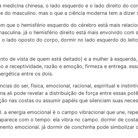
 medicina chinesa, o lado esquerdo e o lado direito do co
o e do masculino. mas o que a ciência moderna tem a dizer 
cam que o hemisfério esquerdo do cérebro está mais relacio
asculina. já o hemisfério direito está mais envolvido com a
 o lado oposto do corpo, dormir no lado esquerdo do leito 
nto de vista de quem está deitado) e a mulher à esquerda,
 e receptividade, razão e emoção, firmeza e entrega. essa
rgética entre os dois.
s do ser, física, emocional, racional, espiritual e instin
 ali pode revelar a distribuição de força entre essas pot
ação nas costas ou assumir papéis que silenciam suas nece
l. a energia emocional é o campo vibracional que une, rep
aparece com o tempo: ela vibra no campo. dormir de cost
tamento emocional. já dormir de conchinha pode simboliza