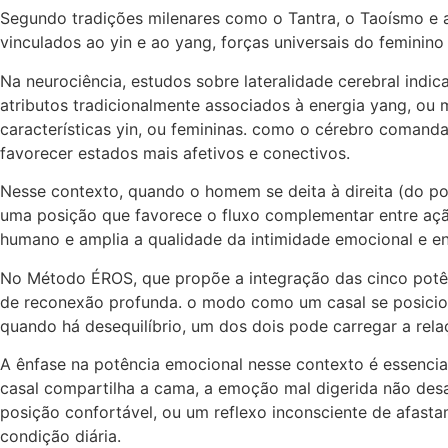
Segundo tradições milenares como o Tantra, o Taoísmo e a
vinculados ao yin e ao yang, forças universais do feminin
Na neurociência, estudos sobre lateralidade cerebral indi
atributos tradicionalmente associados à energia yang, ou m
características yin, ou femininas. como o cérebro comanda
favorecer estados mais afetivos e conectivos.
Nesse contexto, quando o homem se deita à direita (do po
uma posição que favorece o fluxo complementar entre ação
humano e amplia a qualidade da intimidade emocional e ene
No Método ÉROS, que propõe a integração das cinco potência
de reconexão profunda. o modo como um casal se posiciona
quando há desequilíbrio, um dos dois pode carregar a rel
A ênfase na potência emocional nesse contexto é essencia
casal compartilha a cama, a emoção mal digerida não des
posição confortável, ou um reflexo inconsciente de afas
condição diária.