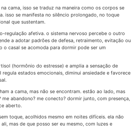
. na cama, isso se traduz na maneira como os corpos se
. isso se manifesta no silêncio prolongado, no toque
ional que sustentam.
o-regulação afetiva. o sistema nervoso percebe o outro
nde a adotar padrões de defesa, retraimento, evitação ou
omo o casal se acomoda para dormir pode ser um
rtisol (hormônio do estresse) e amplia a sensação de
l regula estados emocionais, diminui ansiedade e favorece
al.
ilham a cama, mas não se encontram. estão ao lado, mas
ho? me abandono? me conecto? dormir junto, com presença,
ce aberto.
em toque, acolhidos mesmo em noites difíceis. ela não
 ali, mas de que posso ser eu mesmo, com luzes e