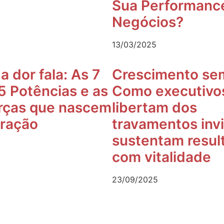
Sua Performanc
Negócios?
13/03/2025
 dor fala: As 7
Crescimento sem
 5 Potências e as
Como executivo
rças que nascem
libertam dos
gração
travamentos invi
sustentam resul
com vitalidade
23/09/2025