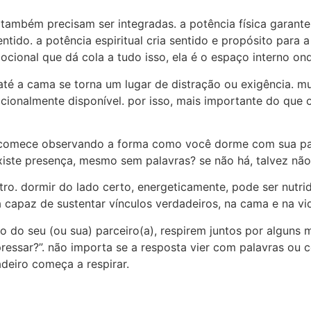
s também precisam ser integradas. a potência física garan
ntido. a potência espiritual cria sentido e propósito para a
cional que dá cola a tudo isso, ela é o espaço interno on
té a cama se torna um lugar de distração ou exigência. m
cionalmente disponível. por isso, mais importante do que
 comece observando a forma como você dorme com sua parce
ste presença, mesmo sem palavras? se não há, talvez não 
ro. dormir do lado certo, energeticamente, pode ser nutrid
a capaz de sustentar vínculos verdadeiros, na cama e na vi
do do seu (ou sua) parceiro(a), respirem juntos por alguns
ressar?”. não importa se a resposta vier com palavras ou 
adeiro começa a respirar.