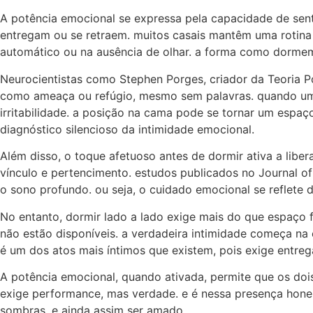
A potência emocional se expressa pela capacidade de sent
entregam ou se retraem. muitos casais mantêm uma rotina 
automático ou na ausência de olhar. a forma como dormem
Neurocientistas como Stephen Porges, criador da Teoria P
como ameaça ou refúgio, mesmo sem palavras. quando um d
irritabilidade. a posição na cama pode se tornar um espa
diagnóstico silencioso da intimidade emocional.
Além disso, o toque afetuoso antes de dormir ativa a libe
vínculo e pertencimento. estudos publicados no Journal o
o sono profundo. ou seja, o cuidado emocional se reflete d
No entanto, dormir lado a lado exige mais do que espaço 
não estão disponíveis. a verdadeira intimidade começa n
é um dos atos mais íntimos que existem, pois exige entr
A potência emocional, quando ativada, permite que os doi
exige performance, mas verdade. e é nessa presença hones
sombras, e ainda assim ser amado.