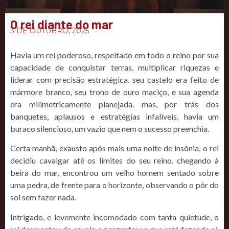
O rei diante do mar
3 DE OUTUBRO, 2025
Havia um rei poderoso, respeitado em todo o reino por sua
capacidade de conquistar terras, multiplicar riquezas e
liderar com precisão estratégica. seu castelo era feito de
mármore branco, seu trono de ouro maciço, e sua agenda
era milimetricamente planejada. mas, por trás dos
banquetes, aplausos e estratégias infalíveis, havia um
buraco silencioso, um vazio que nem o sucesso preenchia.
Certa manhã, exausto após mais uma noite de insônia, o rei
decidiu cavalgar até os limites do seu reino. chegando à
beira do mar, encontrou um velho homem sentado sobre
uma pedra, de frente para o horizonte, observando o pôr do
sol sem fazer nada.
Intrigado, e levemente incomodado com tanta quietude, o