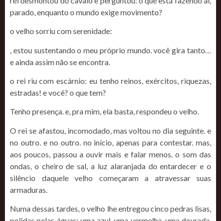
rei desmontou do cavalo e perguntou: o que está fazendo aí,
parado, enquanto o mundo exige movimento?
o velho sorriu com serenidade:
, estou sustentando o meu próprio mundo. você gira tanto…
e ainda assim não se encontra.
o rei riu com escárnio: eu tenho reinos, exércitos, riquezas,
estradas! e você? o que tem?
Tenho presença. e, pra mim, ela basta, respondeu o velho.
O rei se afastou, incomodado, mas voltou no dia seguinte. e
no outro. e no outro. no início, apenas para contestar. mas,
aos poucos, passou a ouvir mais e falar menos. o som das
ondas, o cheiro de sal, a luz alaranjada do entardecer e o
silêncio daquele velho começaram a atravessar suas
armaduras.
Numa dessas tardes, o velho lhe entregou cinco pedras lisas,
polidas pelas águas: uma azul, uma vermelha, uma dourada,