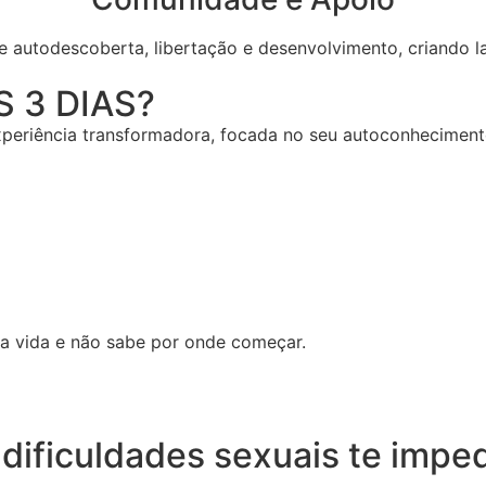
utodescoberta, libertação e desenvolvimento, criando la
 3 DIAS?
xperiência transformadora, focada no seu autoconheciment
 vida e não sabe por onde começar.
dificuldades sexuais te impe